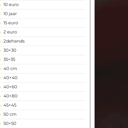
10 euro
10 jaar
15 euro
2 euro
2dehands
30×30
35×35
40 cm
40×40
40×60
40×80
45×45
50 cm
50×50