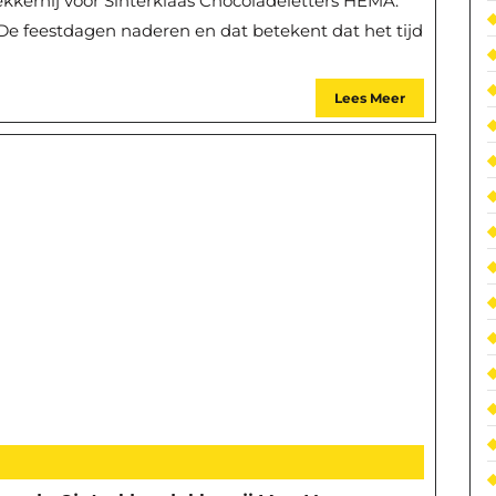
kkernij voor Sinterklaas Chocoladeletters HEMA:
 De feestdagen naderen en dat betekent dat het tijd
Lees Meer