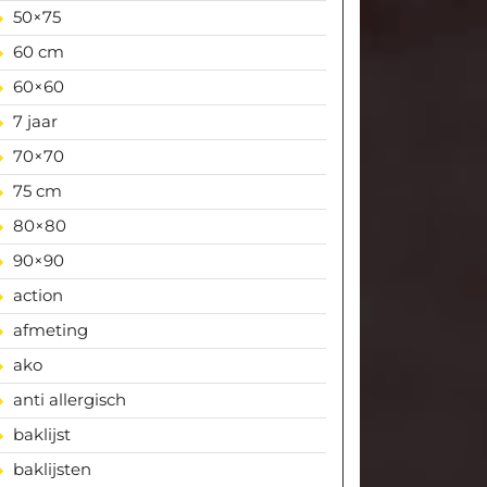
50×75
60 cm
60×60
7 jaar
70×70
75 cm
80×80
90×90
action
afmeting
ako
anti allergisch
baklijst
baklijsten