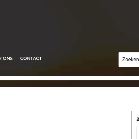
Zoeken
R ONS
CONTACT
naar: