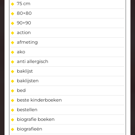
75 cm
80×80
90×90
action
afmeting
ako
anti allergisch
baklijst
baklijsten
bed
beste kinderboeken
bestellen
biografie boeken
biografieën