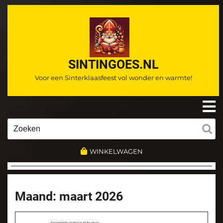
Ga
naar
de
inhoud
SINTINGOES.NL
Voor een Sinterklaasfeest vol wonder en warmte!
O
m
Zoeken
naar:
WINKELWAGEN
Maand:
maart 2026