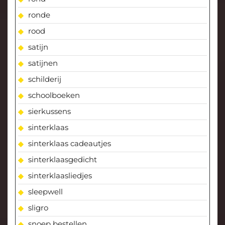
ronde
rood
satijn
satijnen
schilderij
schoolboeken
sierkussens
sinterklaas
sinterklaas cadeautjes
sinterklaasgedicht
sinterklaasliedjes
sleepwell
sligro
snoep bestellen