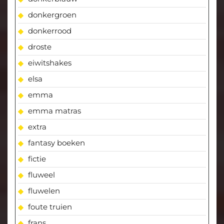
donkergroen
donkerrood
droste
eiwitshakes
elsa
emma
emma matras
extra
fantasy boeken
fictie
fluweel
fluwelen
foute truien
frans