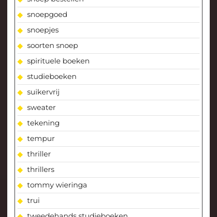
snoepgoed
snoepjes
soorten snoep
spirituele boeken
studieboeken
suikervrij
sweater
tekening
tempur
thriller
thrillers
tommy wieringa
trui
tweedehands studieboeken