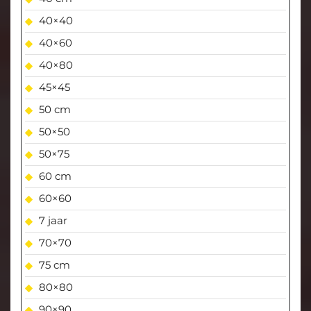
40×40
40×60
40×80
45×45
50 cm
50×50
50×75
60 cm
60×60
7 jaar
70×70
75 cm
80×80
90×90