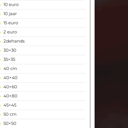
10 euro
10 jaar
15 euro
2 euro
2dehands
30×30
35×35
40 cm
40×40
40×60
40×80
45×45
50 cm
50×50