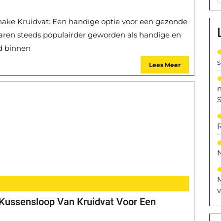
shake Kruidvat: Een handige optie voor een gezonde
e jaren steeds populairder geworden als handige en
d binnen
Lees Meer
S
M
v
 Kussensloop Van Kruidvat Voor Een