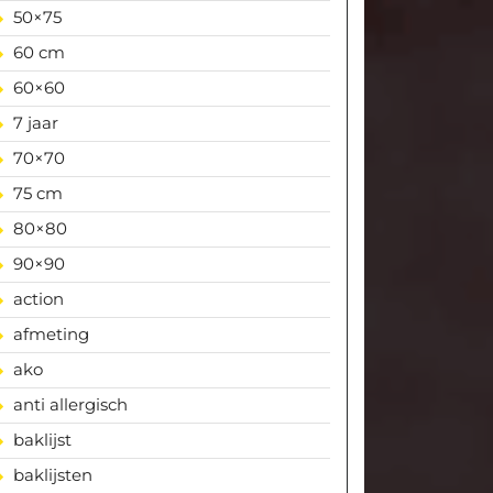
50×75
60 cm
60×60
7 jaar
70×70
75 cm
80×80
90×90
action
afmeting
ako
anti allergisch
baklijst
baklijsten