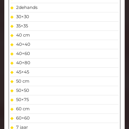
2dehands
30×30
35×35
40 cm
40×40
40×60
40×80
45×45
50 cm
50×50
50×75
60 cm
60×60
7 jaar