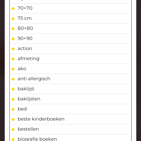
70×70
75 cm
80×80
90×90
action
afmeting
ako
anti allergisch
baklijst
baklijsten
bed
beste kinderboeken
bestellen
biografie boeken