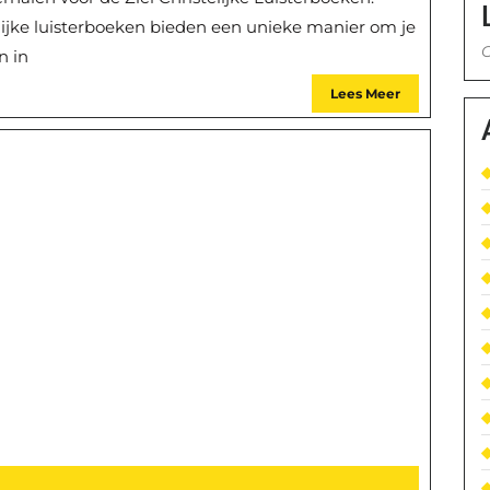
elijke luisterboeken bieden een unieke manier om je
G
n in
Lees Meer