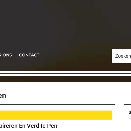
Zoeken
R ONS
CONTACT
naar:
en
pireren En Verd Ie Pen