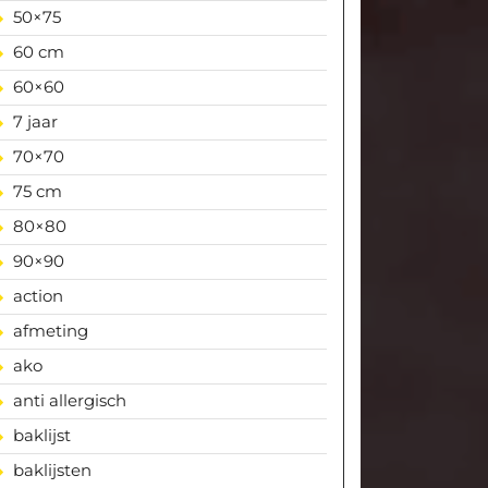
50×75
60 cm
60×60
7 jaar
70×70
75 cm
80×80
90×90
action
afmeting
ako
anti allergisch
baklijst
baklijsten