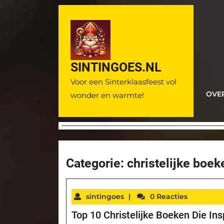
Ga
naar
de
inhoud
SINTINGOES.NL
Voor een Sinterklaasfeest vol
OVE
wonder en warmte!
Categorie:
christelijke boek
sintingoes
|
0 Reacties
Top 10 Christelijke Boeken Die Ins