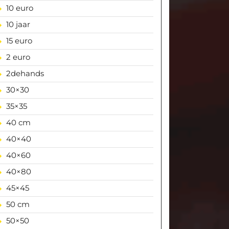
10 euro
10 jaar
15 euro
2 euro
2dehands
30×30
35×35
40 cm
40×40
40×60
40×80
45×45
50 cm
50×50