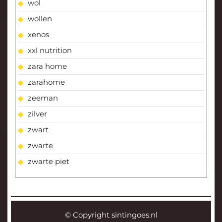
wol
wollen
xenos
xxl nutrition
zara home
zarahome
zeeman
zilver
zwart
zwarte
zwarte piet
© Copyright sintingoes.nl