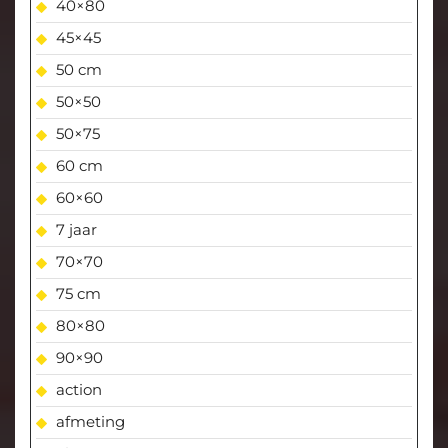
40×80
45×45
50 cm
50×50
50×75
60 cm
60×60
7 jaar
70×70
75 cm
80×80
90×90
action
afmeting