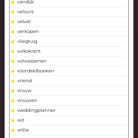
vandijk
velours
velvet
verkopen
vliegtuig
volkskrant
volwassenen
voordeelboeken
vriend
vrouw
vrouwen
weddingplanner
wit
witte