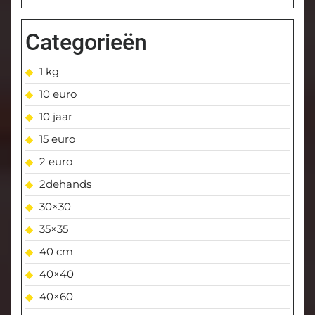
Categorieën
1 kg
10 euro
10 jaar
15 euro
2 euro
2dehands
30×30
35×35
40 cm
40×40
40×60