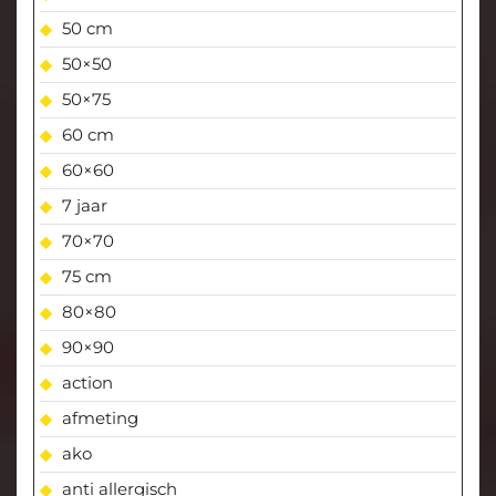
50 cm
50×50
50×75
60 cm
60×60
7 jaar
70×70
75 cm
80×80
90×90
action
afmeting
ako
anti allergisch