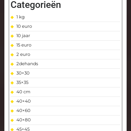
Categorieën
1 kg
10 euro
10 jaar
15 euro
2 euro
2dehands
30×30
35×35
40 cm
40×40
40×60
40×80
45×45