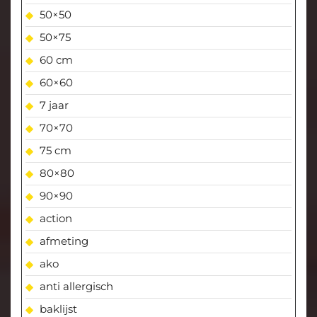
50×50
50×75
60 cm
60×60
7 jaar
70×70
75 cm
80×80
90×90
action
afmeting
ako
anti allergisch
baklijst