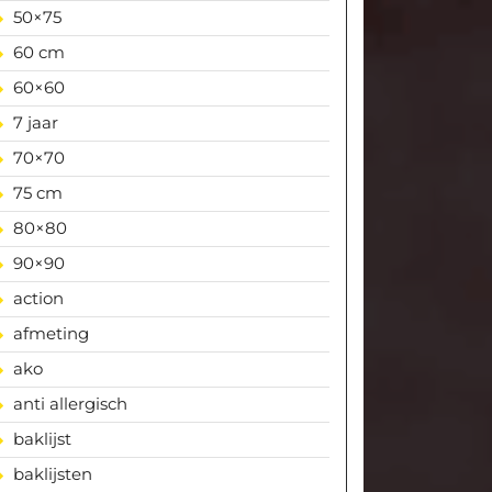
50×75
60 cm
60×60
7 jaar
70×70
75 cm
80×80
90×90
action
afmeting
ako
anti allergisch
baklijst
baklijsten