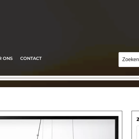
Zoeken
R ONS
CONTACT
naar: