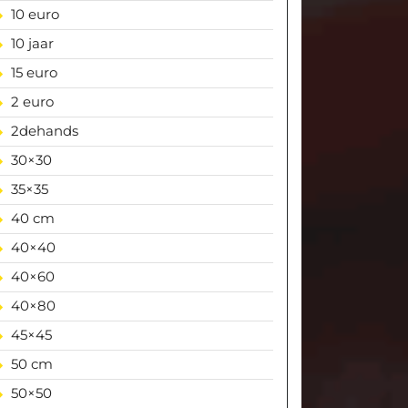
10 euro
10 jaar
15 euro
2 euro
2dehands
30×30
35×35
40 cm
40×40
40×60
40×80
45×45
50 cm
50×50