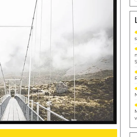
S
M
v