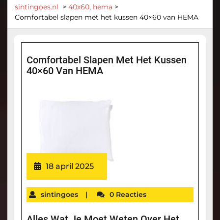
sintingoes.nl
>
40x60
,
hema
>
Comfortabel slapen met het kussen 40×60 van HEMA
Comfortabel Slapen Met Het Kussen
40×60 Van HEMA
18 april 2025
sintingoes
|
0 Reacties
Alles Wat Je Moet Weten Over Het