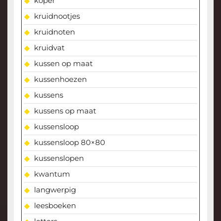
koper
kruidnootjes
kruidnoten
kruidvat
kussen op maat
kussenhoezen
kussens
kussens op maat
kussensloop
kussensloop 80×80
kussenslopen
kwantum
langwerpig
leesboeken