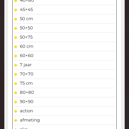
40×80
45×45
50 cm
50×50
50×75
60 cm
60×60
7 jaar
70×70
75 cm
80×80
90×90
action
afmeting