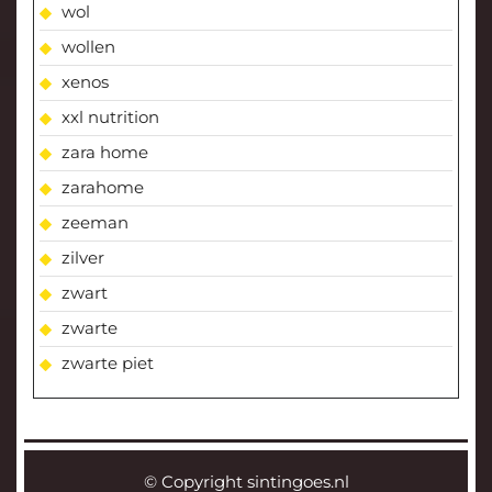
wol
wollen
xenos
xxl nutrition
zara home
zarahome
zeeman
zilver
zwart
zwarte
zwarte piet
© Copyright sintingoes.nl