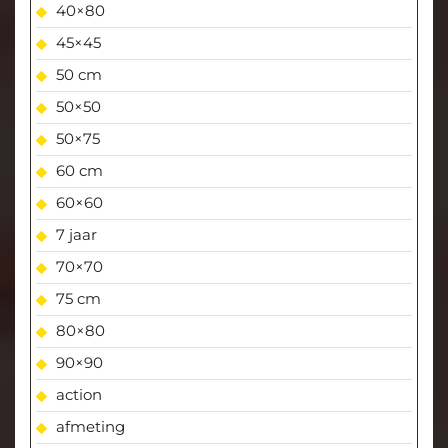
40×80
45×45
50 cm
50×50
50×75
60 cm
60×60
7 jaar
70×70
75 cm
80×80
90×90
action
afmeting