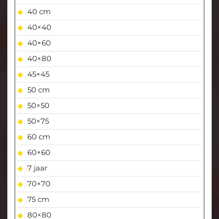
40 cm
40×40
40×60
40×80
45×45
50 cm
50×50
50×75
60 cm
60×60
7 jaar
70×70
75 cm
80×80