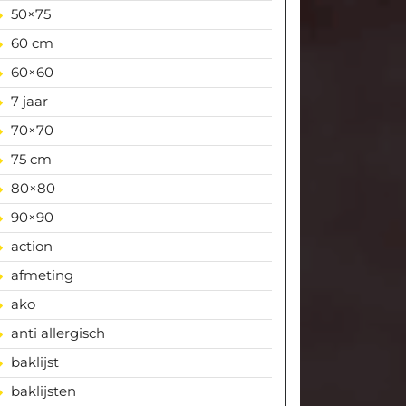
50×75
60 cm
60×60
7 jaar
70×70
75 cm
80×80
90×90
action
afmeting
ako
anti allergisch
baklijst
baklijsten