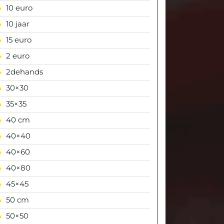
10 euro
10 jaar
15 euro
2 euro
2dehands
30×30
35×35
40 cm
40×40
40×60
40×80
45×45
50 cm
50×50