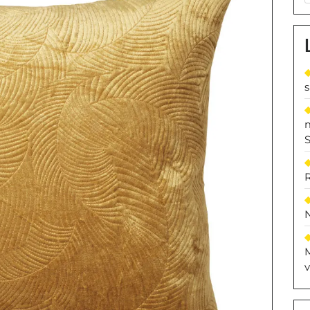
S
M
v