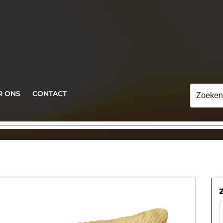
Zoeken
R ONS
CONTACT
naar: