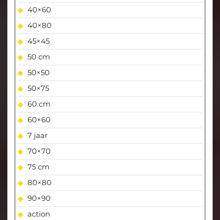
40×60
40×80
45×45
50 cm
50×50
50×75
60 cm
60×60
7 jaar
70×70
75 cm
80×80
90×90
action