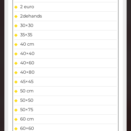
2 euro
2dehands
30×30
35×35
40 cm
40×40
40×60
40×80
45×45
50 cm
50×50
50×75
60 cm
60×60