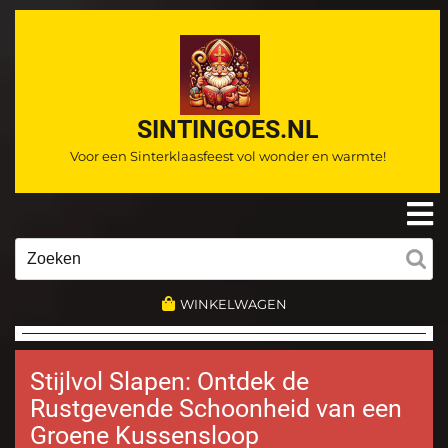
Ga
naar
de
inhoud
SINTINGOES.NL
Voor een Sinterklaasfeest vol wonder en warmte!
O
m
Zoeken
naar:
WINKELWAGEN
Stijlvol Slapen: Ontdek de
Rustgevende Schoonheid van een
Groene Kussensloop