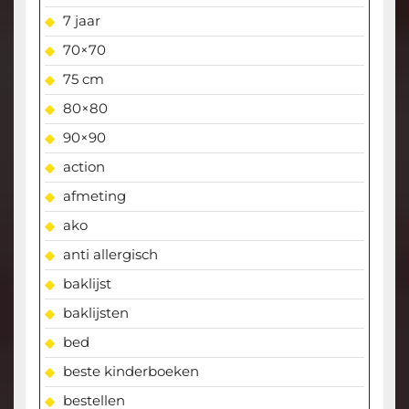
7 jaar
70×70
75 cm
80×80
90×90
action
afmeting
ako
anti allergisch
baklijst
baklijsten
bed
beste kinderboeken
bestellen