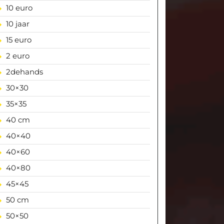
10 euro
10 jaar
15 euro
2 euro
2dehands
30×30
35×35
40 cm
40×40
40×60
40×80
45×45
50 cm
50×50