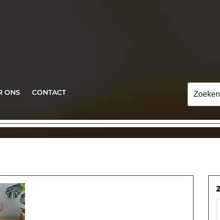
Zoeken
R ONS
CONTACT
naar: