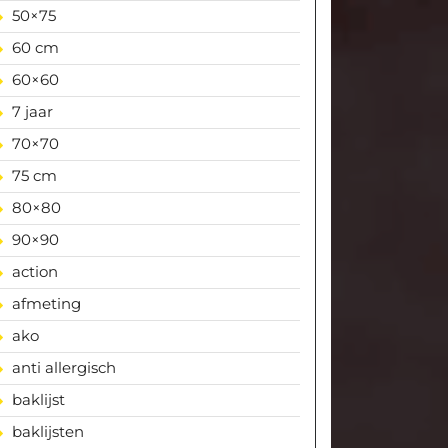
50×75
60 cm
60×60
7 jaar
70×70
75 cm
80×80
90×90
action
afmeting
ako
anti allergisch
baklijst
baklijsten