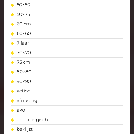
50×50
50×75
60 cm
60×60
7 jaar
70×70
75 cm
80×80
90×90
action
afmeting
ako
anti allergisch
baklijst