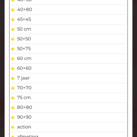
40×80
45×45
50 cm
50×50
50×75
60 cm
60×60
7 jaar
70×70
75 cm
80×80
90×90
action
afmeting