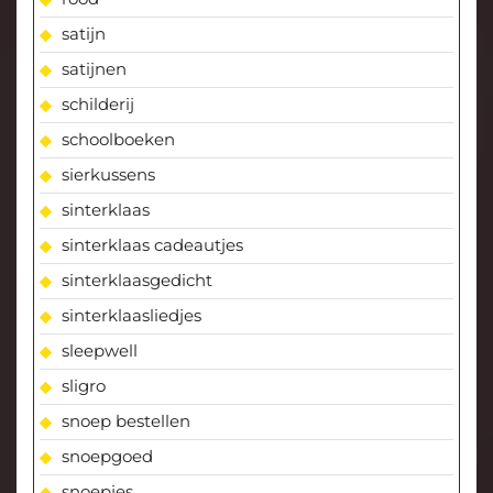
satijn
satijnen
schilderij
schoolboeken
sierkussens
sinterklaas
sinterklaas cadeautjes
sinterklaasgedicht
sinterklaasliedjes
sleepwell
sligro
snoep bestellen
snoepgoed
snoepjes