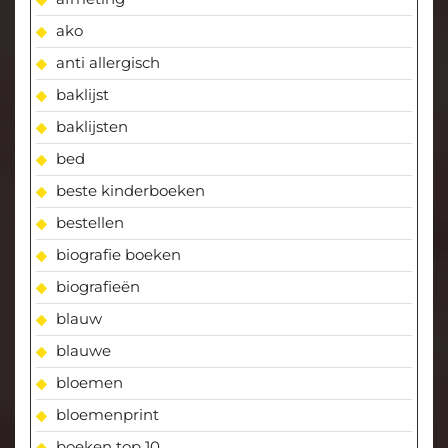
ako
anti allergisch
baklijst
baklijsten
bed
beste kinderboeken
bestellen
biografie boeken
biografieën
blauw
blauwe
bloemen
bloemenprint
boeken top 10