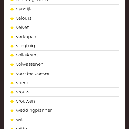
vandijk
velours
velvet
verkopen
vliegtuig
volkskrant
volwassenen
voordeelboeken
vriend
vrouw
vrouwen
weddingplanner
wit
witte