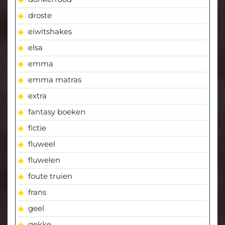
droste
eiwitshakes
elsa
emma
emma matras
extra
fantasy boeken
fictie
fluweel
fluwelen
foute truien
frans
geel
gekke