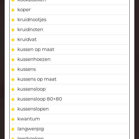
koper
kruidnootjes
kruidnoten
kruidvat
kussen op maat
kussenhoezen
kussens
kussens op maat
kussensloop
kussensloop 80×80
kussenslopen
kwantum
langwerpig
leesboeken