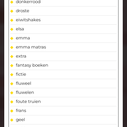
donkerrood
droste
eiwitshakes
elsa
emma
emma matras
extra
fantasy boeken
fictie
fluweel
fluwelen
foute truien
frans
geel