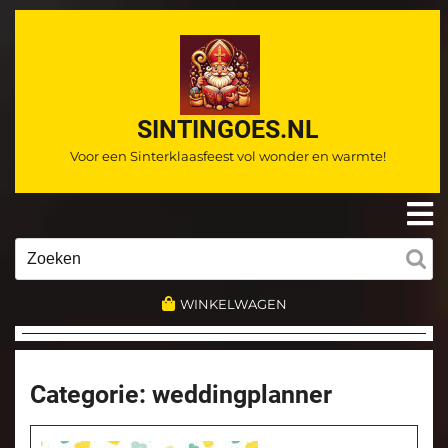
Ga
naar
de
inhoud
SINTINGOES.NL
Voor een Sinterklaasfeest vol wonder en warmte!
O
m
Zoeken
naar:
WINKELWAGEN
Categorie:
weddingplanner