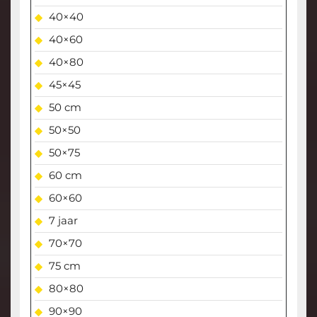
40×40
40×60
40×80
45×45
50 cm
50×50
50×75
60 cm
60×60
7 jaar
70×70
75 cm
80×80
90×90