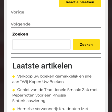
Berichtnavigatie
Vorige
Vorige
bericht
Volgende
Volgende
bericht
Zoeken
Zoeken
Laatste artikelen
Verkoop uw boeken gemakkelijk en snel
aan “Wij Kopen Uw Boeken
Geniet van de Traditionele Smaak: Zak met
Pepernoten voor een Knusse
Sinterklaasviering
Hemelse Verwennerij: Kruidnoten Met