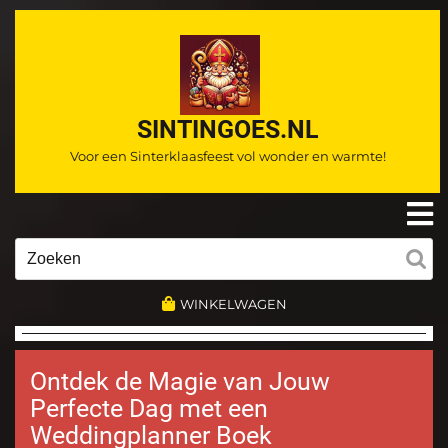
Ga
naar
de
inhoud
SINTINGOES.NL
Voor een Sinterklaasfeest vol wonder en warmte!
O
m
Zoeken
naar:
WINKELWAGEN
Ontdek de Magie van Jouw
Perfecte Dag met een
Weddingplanner Boek