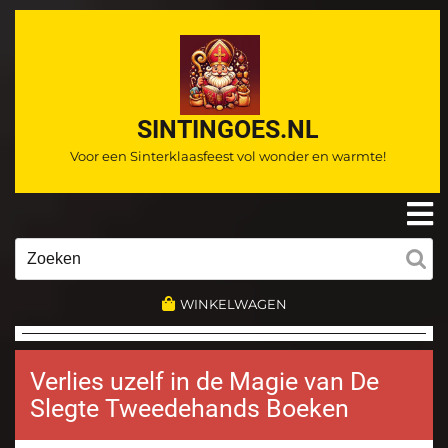
Ga
naar
de
inhoud
SINTINGOES.NL
Voor een Sinterklaasfeest vol wonder en warmte!
O
m
Zoeken
naar:
WINKELWAGEN
Verlies uzelf in de Magie van De
Slegte Tweedehands Boeken