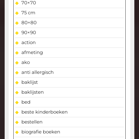
70×70
75 cm
80×80
90×90
action
afmeting
ako
anti allergisch
baklijst
baklijsten
bed
beste kinderboeken
bestellen
biografie boeken