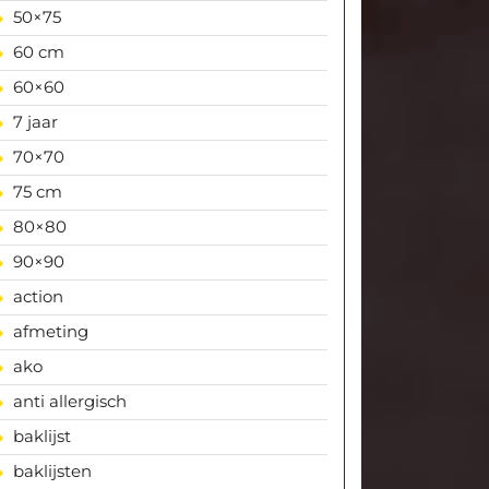
50×75
60 cm
60×60
7 jaar
70×70
75 cm
80×80
90×90
action
afmeting
ako
anti allergisch
baklijst
baklijsten