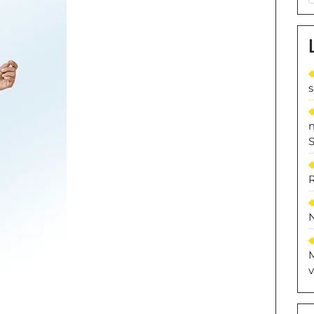
S
M
v