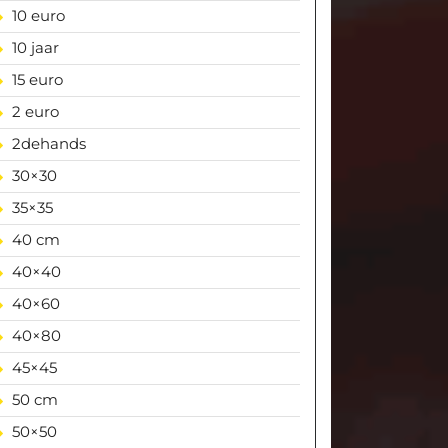
10 euro
10 jaar
15 euro
2 euro
2dehands
30×30
35×35
40 cm
40×40
40×60
40×80
45×45
50 cm
50×50