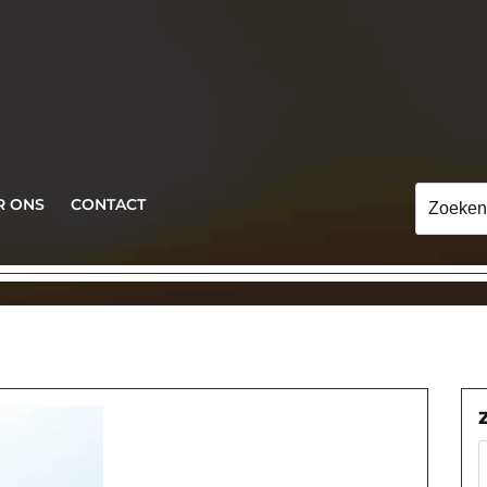
Zoeken
R ONS
CONTACT
naar: