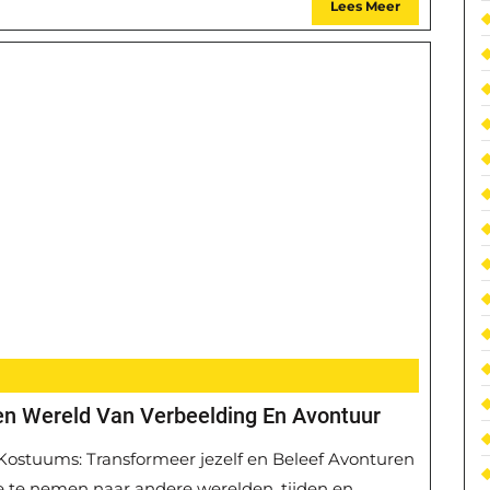
Lees Meer
en Wereld Van Verbeelding En Avontuur
Kostuums: Transformeer jezelf en Beleef Avonturen
te nemen naar andere werelden, tijden en