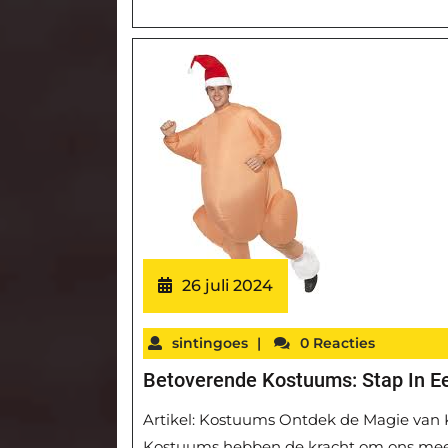
26 juli 2024
sintingoes
|
0 Reacties
Betoverende Kostuums: Stap In E
Artikel: Kostuums Ontdek de Magie van 
Kostuums hebben de kracht om ons mee 