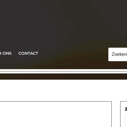
Zoeken
R ONS
CONTACT
naar: