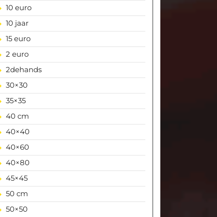
10 euro
10 jaar
15 euro
2 euro
2dehands
30×30
35×35
40 cm
40×40
40×60
40×80
45×45
50 cm
50×50