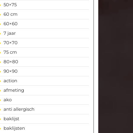
50×75
60 cm
60×60
7 jaar
70×70
75 cm
80×80
90×90
action
afmeting
ako
anti allergisch
baklijst
baklijsten