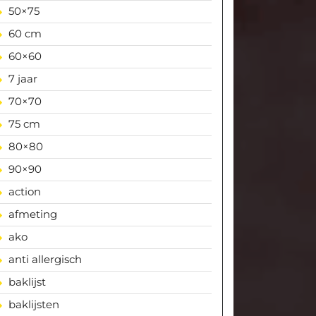
50×75
60 cm
60×60
7 jaar
70×70
75 cm
80×80
90×90
action
afmeting
ako
anti allergisch
baklijst
baklijsten