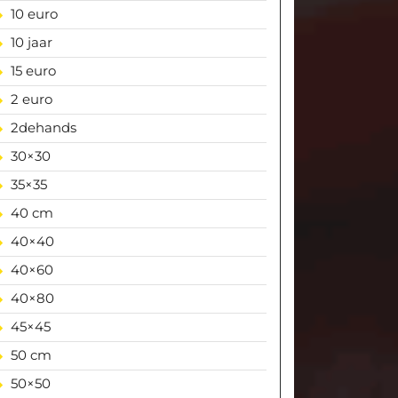
10 euro
10 jaar
15 euro
2 euro
2dehands
30×30
35×35
40 cm
40×40
40×60
40×80
45×45
50 cm
50×50