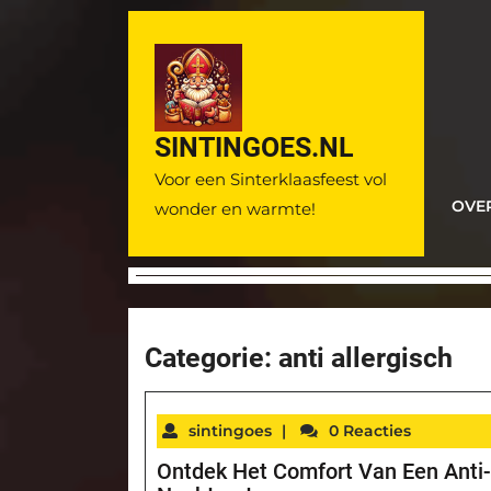
Ga
naar
de
inhoud
SINTINGOES.NL
Voor een Sinterklaasfeest vol
OVE
wonder en warmte!
Categorie:
anti allergisch
sintingoes
|
0 Reacties
Ontdek Het Comfort Van Een Anti