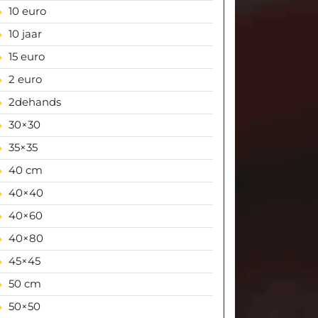
10 euro
10 jaar
15 euro
2 euro
2dehands
30×30
35×35
40 cm
40×40
40×60
40×80
45×45
50 cm
50×50