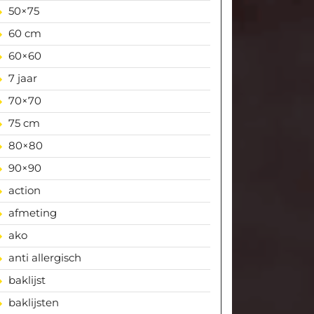
50×75
60 cm
60×60
7 jaar
70×70
75 cm
80×80
90×90
action
afmeting
ako
anti allergisch
baklijst
baklijsten