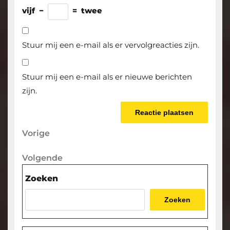
vijf
−
=
twee
Stuur mij een e-mail als er vervolgreacties zijn.
Stuur mij een e-mail als er nieuwe berichten
zijn.
Berichtnavigatie
Vorige
Vorige
bericht
Volgende
Volgende
bericht
Zoeken
Zoeken