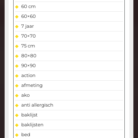
60 cm
60×60
7 jaar
70×70
75 cm
80×80
90×90
action
afmeting
ako
anti allergisch
baklijst
baklijsten
bed