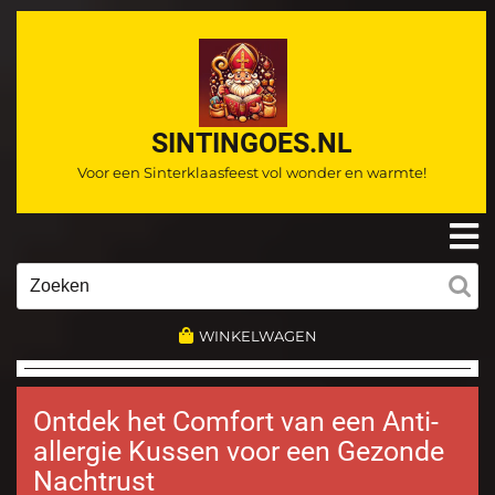
Ga
naar
de
inhoud
SINTINGOES.NL
Voor een Sinterklaasfeest vol wonder en warmte!
O
m
Zoeken
naar:
WINKELWAGEN
Ontdek het Comfort van een Anti-
allergie Kussen voor een Gezonde
Nachtrust