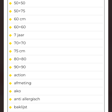
50×50
50×75
60 cm
60×60
7 jaar
70×70
75 cm
80×80
90×90
action
afmeting
ako
anti allergisch
baklijst