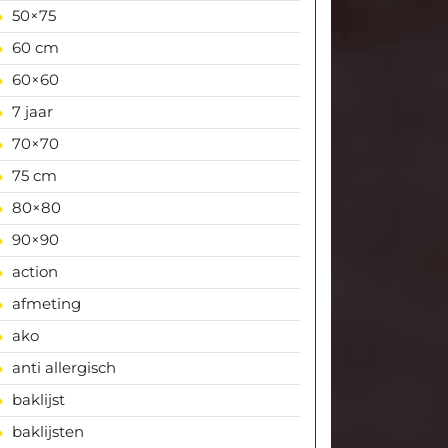
50×75
60 cm
60×60
7 jaar
70×70
75 cm
80×80
90×90
action
afmeting
ako
anti allergisch
baklijst
baklijsten