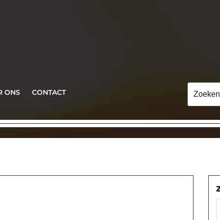
Zoeken
R ONS
CONTACT
naar: