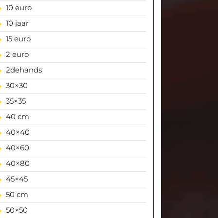
10 euro
10 jaar
15 euro
2 euro
2dehands
30×30
35×35
40 cm
40×40
40×60
40×80
45×45
50 cm
50×50