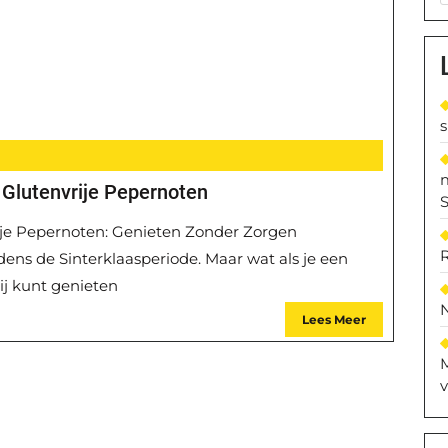
 Glutenvrije Pepernoten
S
rije Pepernoten: Genieten Zonder Zorgen
jdens de Sinterklaasperiode. Maar wat als je een
jij kunt genieten
Lees Meer
M
v