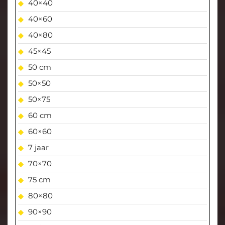
40×40
40×60
40×80
45×45
50 cm
50×50
50×75
60 cm
60×60
7 jaar
70×70
75 cm
80×80
90×90