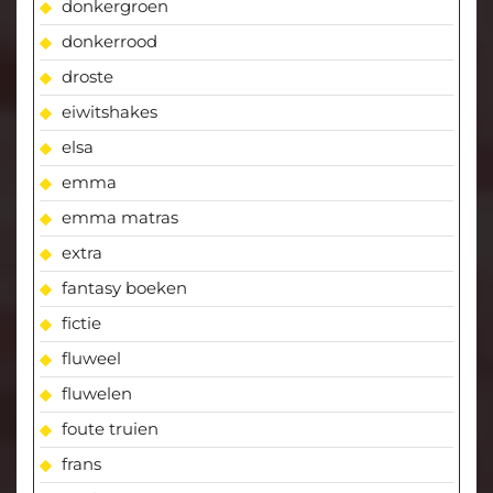
donkergroen
donkerrood
droste
eiwitshakes
elsa
emma
emma matras
extra
fantasy boeken
fictie
fluweel
fluwelen
foute truien
frans