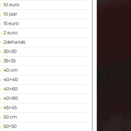
10 euro
10 jaar
15 euro
2 euro
2dehands
30×30
35×35
40 cm
40×40
40×60
40×80
45×45
50 cm
50×50