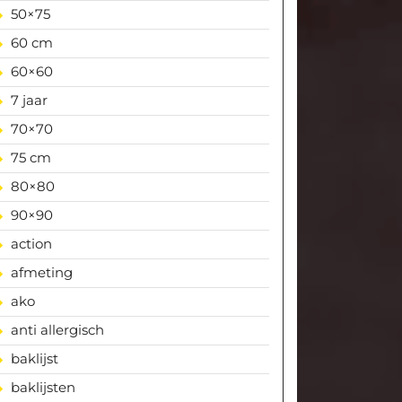
50×75
60 cm
60×60
7 jaar
70×70
75 cm
80×80
90×90
action
afmeting
ako
anti allergisch
baklijst
baklijsten