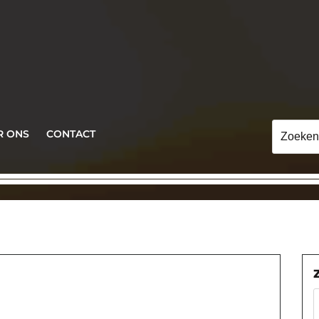
Zoeken
R ONS
CONTACT
naar: