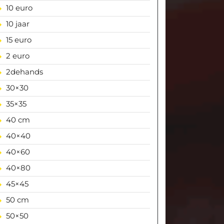
10 euro
10 jaar
15 euro
2 euro
2dehands
30×30
35×35
40 cm
40×40
40×60
40×80
45×45
50 cm
50×50