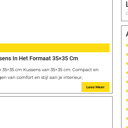
G
ssens In Het Formaat 35×35 Cm
an 35×35 cm Kussens van 35×35 cm: Compact en
 van comfort en stijl aan je interieur,
Lees Meer