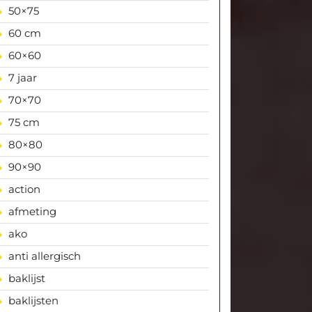
50×75
60 cm
60×60
7 jaar
70×70
75 cm
80×80
90×90
action
afmeting
ako
anti allergisch
baklijst
baklijsten