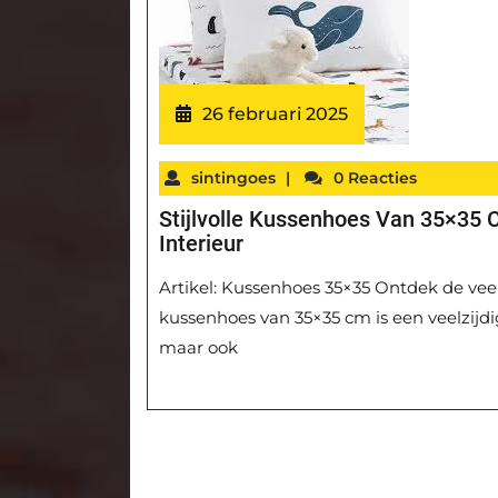
26 februari 2025
sintingoes
|
0 Reacties
Stijlvolle Kussenhoes Van 35×35
Interieur
Artikel: Kussenhoes 35×35 Ontdek de vee
kussenhoes van 35×35 cm is een veelzijdig
maar ook