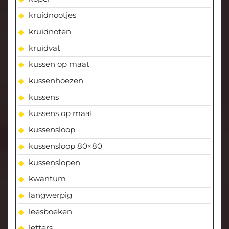
kruidnootjes
kruidnoten
kruidvat
kussen op maat
kussenhoezen
kussens
kussens op maat
kussensloop
kussensloop 80×80
kussenslopen
kwantum
langwerpig
leesboeken
letters