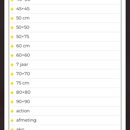
45×45
50 cm
50×50
50×75
60 cm
60×60
7 jaar
70×70
75 cm
80×80
90×90
action
afmeting
ako