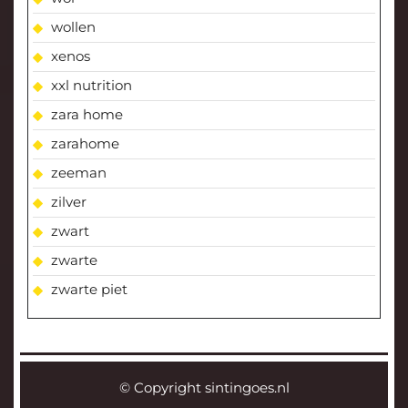
wollen
xenos
xxl nutrition
zara home
zarahome
zeeman
zilver
zwart
zwarte
zwarte piet
© Copyright sintingoes.nl