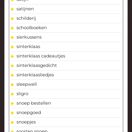
satijnen
schilderij
schoolboeken
sierkussens
sinterklaas
sinterklaas cadeautjes
sinterklaasgedicht
sinterklaasliedjes
sleepwell
sligro
snoep bestellen
snoepgoed
snoepjes
soorten snoep