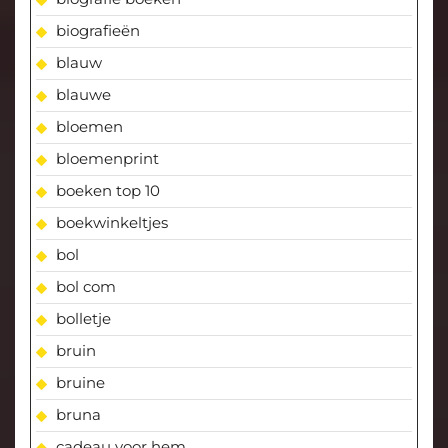
biografieën
blauw
blauwe
bloemen
bloemenprint
boeken top 10
boekwinkeltjes
bol
bol com
bolletje
bruin
bruine
bruna
cadeau voor hem