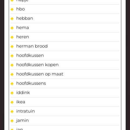
hbo
hebban
hema
heren
herman brood
hoofdkussen
hoofdkussen kopen
hoofdkussen op maat
hoofdkussens
iddink
ikea
intratuin
jamin
jan