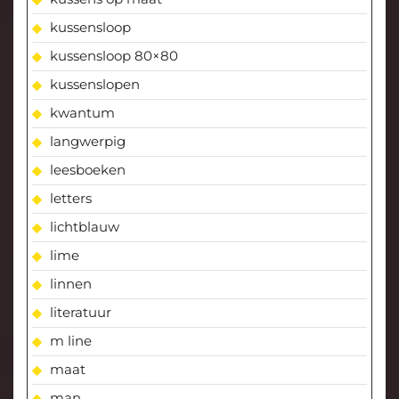
kussensloop
kussensloop 80×80
kussenslopen
kwantum
langwerpig
leesboeken
letters
lichtblauw
lime
linnen
literatuur
m line
maat
man