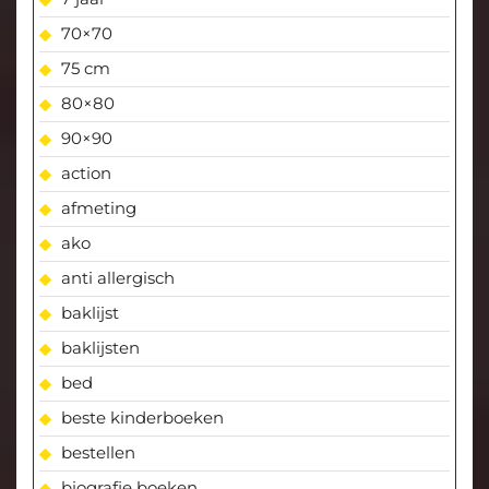
70×70
75 cm
80×80
90×90
action
afmeting
ako
anti allergisch
baklijst
baklijsten
bed
beste kinderboeken
bestellen
biografie boeken