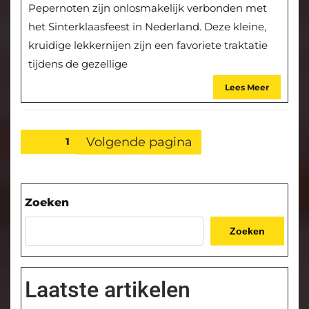
Pepernoten zijn onlosmakelijk verbonden met
het Sinterklaasfeest in Nederland. Deze kleine,
kruidige lekkernijen zijn een favoriete traktatie
tijdens de gezellige
Lees Meer
Posts
Volgende pagina
Pagina
1
pagination
Zoeken
Zoeken
Laatste artikelen