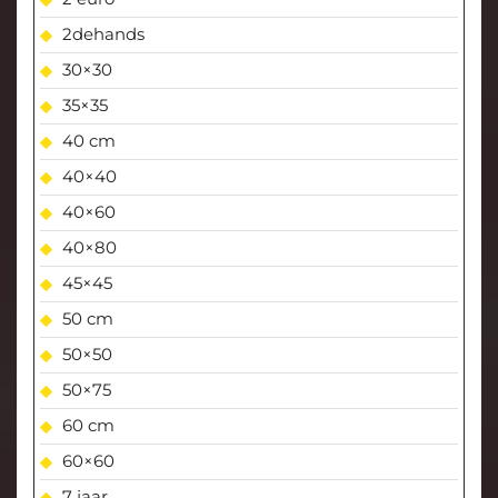
2dehands
30×30
35×35
40 cm
40×40
40×60
40×80
45×45
50 cm
50×50
50×75
60 cm
60×60
7 jaar