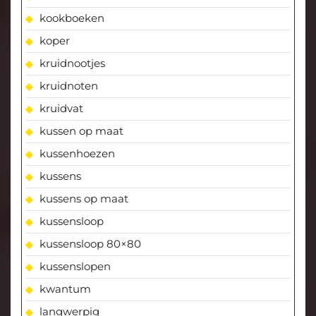
kookboeken
koper
kruidnootjes
kruidnoten
kruidvat
kussen op maat
kussenhoezen
kussens
kussens op maat
kussensloop
kussensloop 80×80
kussenslopen
kwantum
langwerpig