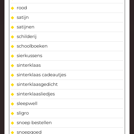
rood
satijn
satijnen
schilderij
schoolboeken
sierkussens
sinterklaas
sinterklaas cadeautjes
sinterklaasgedicht
sinterklaasliedjes
sleepwell
sligro
snoep bestellen
snoepgoed