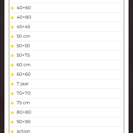
40×60
40×80
45×45
50 cm
50×50
50×75
60 cm
60×60
7 jaar
70×70
75 cm
80×80
90×90
action