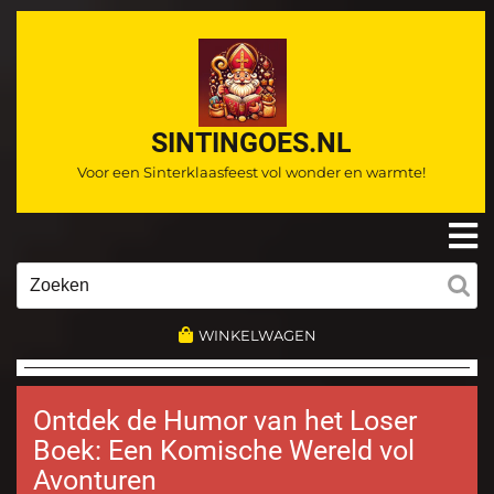
Ga
naar
de
inhoud
SINTINGOES.NL
Voor een Sinterklaasfeest vol wonder en warmte!
O
m
Zoeken
naar:
WINKELWAGEN
Ontdek de Humor van het Loser
Boek: Een Komische Wereld vol
Avonturen