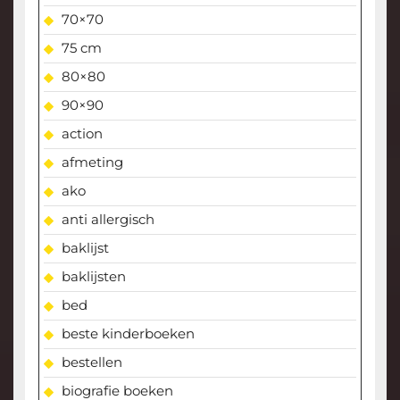
70×70
75 cm
80×80
90×90
action
afmeting
ako
anti allergisch
baklijst
baklijsten
bed
beste kinderboeken
bestellen
biografie boeken