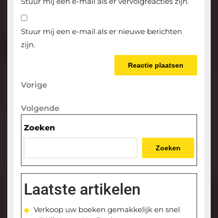
Stuur mij een e-mail als er vervolgreacties zijn.
Stuur mij een e-mail als er nieuwe berichten
zijn.
Berichtnavigatie
Vorige
Vorige
bericht
Volgende
Volgende
bericht
Zoeken
Zoeken
Laatste artikelen
Verkoop uw boeken gemakkelijk en snel