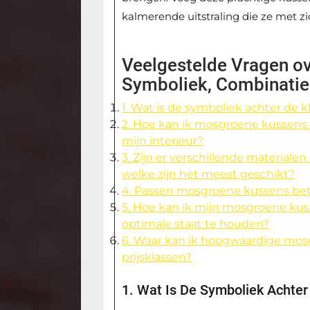
kalmerende uitstraling die ze met 
Veelgestelde Vragen o
Symboliek, Combinatie
1. Wat is de symboliek achter de 
2. Hoe kan ik mosgroene kussens
mijn interieur?
3. Zijn er verschillende material
welke zijn het meest geschikt?
4. Passen mosgroene kussens bete
5. Hoe kan ik mijn mosgroene ku
optimale staat te houden?
6. Waar kan ik hoogwaardige mos
prijsklassen?
1. Wat Is De Symboliek Achte