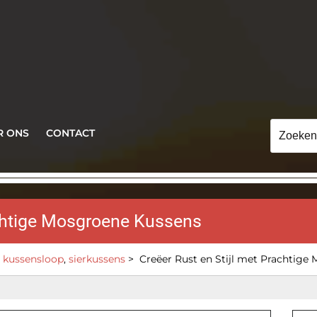
Zoeken
R ONS
CONTACT
naar:
achtige Mosgroene Kussens
,
kussensloop
,
sierkussens
>
Creëer Rust en Stijl met Prachtige