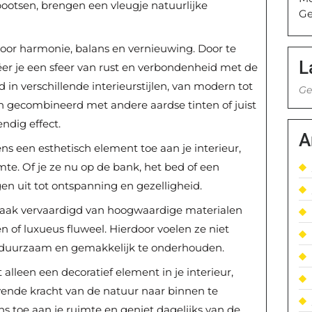
bootsen, brengen een vleugje natuurlijke
Ge
oor harmonie, balans en vernieuwing. Door te
L
eëer je een sfeer van rust en verbondenheid met de
d in verschillende interieurstijlen, van modern tot
Ge
n gecombineerd met andere aardse tinten of juist
ndig effect.
A
s een esthetisch element toe aan je interieur,
e. Of je ze nu op de bank, het bed of een
en uit tot ontspanning en gezelligheid.
vaak vervaardigd van hoogwaardige materialen
n of luxueus fluweel. Hierdoor voelen ze niet
ok duurzaam en gemakkelijk te onderhouden.
alleen een decoratief element in je interieur,
ende kracht van de natuur naar binnen te
s toe aan je ruimte en geniet dagelijks van de