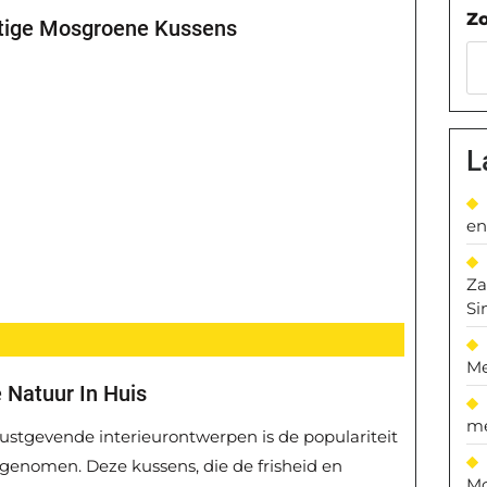
Z
chtige Mosgroene Kussens
L
en
Za
Si
Me
Natuur In Huis
me
ustgevende interieurontwerpen is de populariteit
enomen. Deze kussens, die de frisheid en
Mo