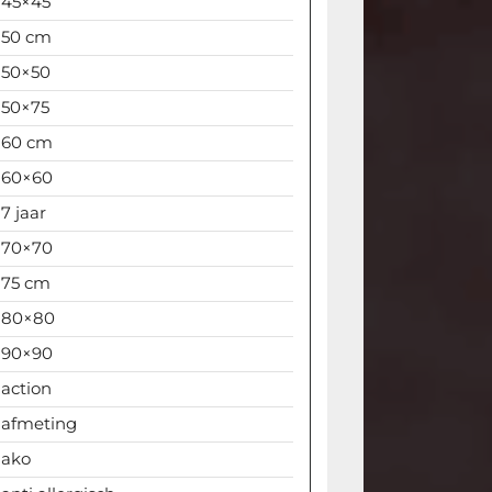
45×45
50 cm
50×50
50×75
60 cm
60×60
7 jaar
70×70
75 cm
80×80
90×90
action
afmeting
ako