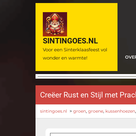
Ga
naar
de
inhoud
SINTINGOES.NL
Voor een Sinterklaasfeest vol
OVE
wonder en warmte!
Creëer Rust en Stijl met Pr
sintingoes.nl
>
groen
,
groene
,
kussenhoezen