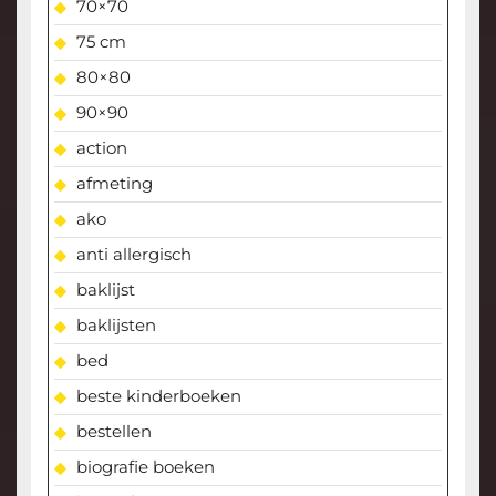
70×70
75 cm
80×80
90×90
action
afmeting
ako
anti allergisch
baklijst
baklijsten
bed
beste kinderboeken
bestellen
biografie boeken