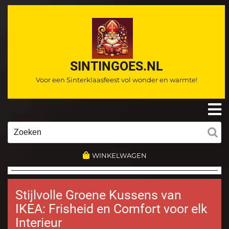
Ga
naar
de
inhoud
SINTINGOES.NL
Voor een Sinterklaasfeest vol wonder en warmte!
O
m
Zoeken
naar:
WINKELWAGEN
Stijlvolle Groene Kussens van
IKEA: Frisheid en Comfort voor elk
Interieur