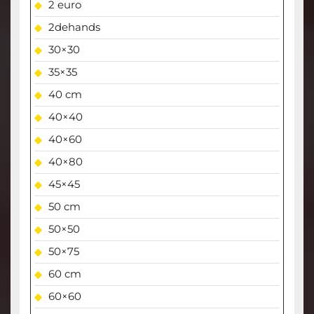
2 euro
2dehands
30×30
35×35
40 cm
40×40
40×60
40×80
45×45
50 cm
50×50
50×75
60 cm
60×60