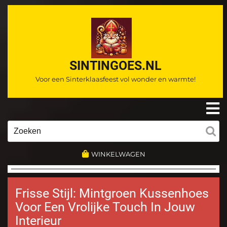
Ga
naar
de
inhoud
SINTINGOES.NL
Voor een Sinterklaasfeest vol wonder en warmte!
O
m
Zoeken
naar:
WINKELWAGEN
Frisse Stijl: Mintgroen Kussenhoes
Voor Een Vrolijke Touch In Jouw
Interieur