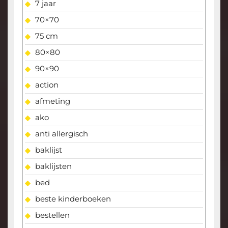
7 jaar
70×70
75 cm
80×80
90×90
action
afmeting
ako
anti allergisch
baklijst
baklijsten
bed
beste kinderboeken
bestellen