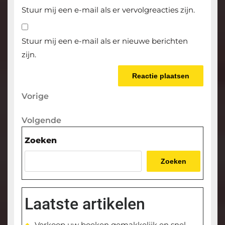
Stuur mij een e-mail als er vervolgreacties zijn.
Stuur mij een e-mail als er nieuwe berichten
zijn.
Berichtnavigatie
Vorige
Vorige
bericht
Volgende
Volgende
bericht
Zoeken
Zoeken
Laatste artikelen
Verkoop uw boeken gemakkelijk en snel