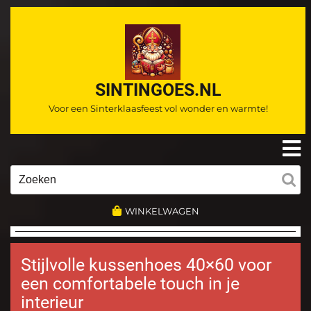
Ga
naar
de
inhoud
SINTINGOES.NL
Voor een Sinterklaasfeest vol wonder en warmte!
O
m
Zoeken
naar:
WINKELWAGEN
Stijlvolle kussenhoes 40×60 voor
een comfortabele touch in je
interieur