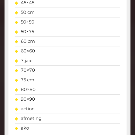
45×45
50 cm
50×50
50×75
60 cm
60×60
7 jaar
70×70
75 cm
80×80
90×90
action
afmeting
ako