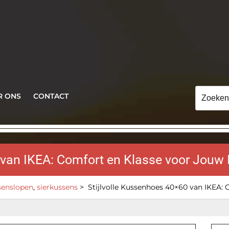
Zoeken
R ONS
CONTACT
naar:
 van IKEA: Comfort en Klasse voor Jouw I
senslopen
,
sierkussens
>
Stijlvolle Kussenhoes 40×60 van IKEA: 