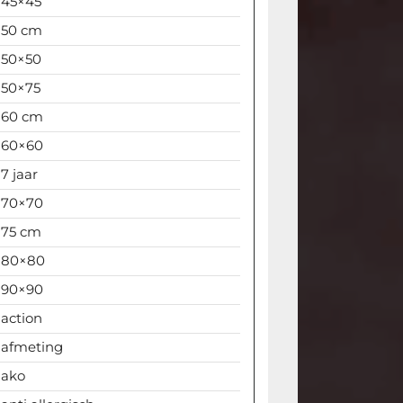
45×45
50 cm
50×50
50×75
60 cm
60×60
7 jaar
70×70
75 cm
80×80
90×90
action
afmeting
ako