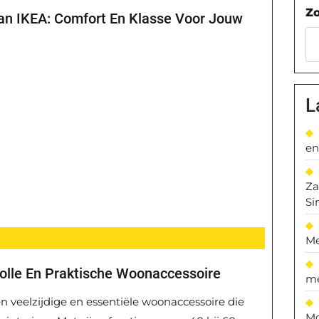
Z
Van IKEA: Comfort En Klasse Voor Jouw
L
en
Za
Si
Me
volle En Praktische Woonaccessoire
me
 veelzijdige en essentiële woonaccessoire die
Mo