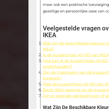
maar ook een praktische toevoeging 
gezellige en persoonlijke oase van c
Veelgestelde vragen o
IKEA
Wat zijn de beschikbare kleuren
IKEA?
Is de kussenhoes 40×60 van IKEA
Hoe kan ik de kussenhoes 40×60 
onderhouden?
Zijn de materialen van de kusse
kwaliteit?
Past de kussenhoes 40×60 van IKE
Biedt IKEA garantie op de kussenh
Zijn er speciale aanbiedingen of 
Wat Zijn De Beschikbare Kle