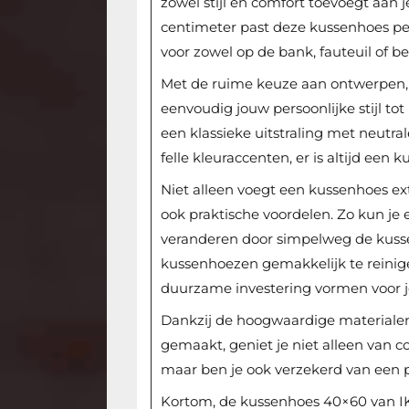
zowel stijl en comfort toevoegt aan j
centimeter past deze kussenhoes pe
voor zowel op de bank, fauteuil of be
Met de ruime keuze aan ontwerpen, k
eenvoudig jouw persoonlijke stijl tot
een klassieke uitstraling met neutral
felle kleuraccenten, er is altijd een
Niet alleen voegt een kussenhoes ext
ook praktische voordelen. Zo kun je e
veranderen door simpelweg de kusse
kussenhoezen gemakkelijk te reinig
duurzame investering vormen voor j
Dankzij de hoogwaardige materiale
gemaakt, geniet je niet alleen van c
maar ben je ook verzekerd van een 
Kortom, de kussenhoes 40×60 van IKE