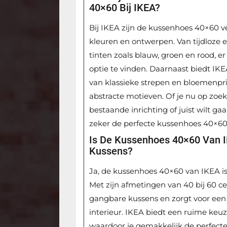
40×60 Bij IKEA?
Bij IKEA zijn de kussenhoes 40×60 v
kleuren en ontwerpen. Van tijdloze ef
tinten zoals blauw, groen en rood, er
optie te vinden. Daarnaast biedt IKE
van klassieke strepen en bloemenpr
abstracte motieven. Of je nu op zoek
bestaande inrichting of juist wilt ga
zeker de perfecte kussenhoes 40×60 d
Is De Kussenhoes 40×60 Van 
Kussens?
Ja, de kussenhoes 40×60 van IKEA is
Met zijn afmetingen van 40 bij 60 
gangbare kussens en zorgt voor een c
interieur. IKEA biedt een ruime keu
waardoor je gemakkelijk de perfect