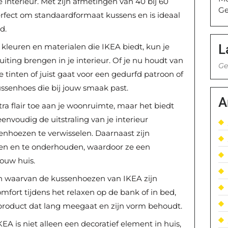
e interieur. Met zijn afmetingen van 40 bij 60
Ge
rfect om standaardformaat kussens en is ideaal
d.
L
leuren en materialen die IKEA biedt, kun je
 uiting brengen in je interieur. Of je nu houdt van
Ge
e tinten of juist gaat voor een gedurfd patroon of
 kussenhoes die bij jouw smaak past.
A
ra flair toe aan je woonruimte, maar het biedt
envoudig de uitstraling van je interieur
nhoezen te verwisselen. Daarnaast zijn
en en te onderhouden, waardoor ze een
ouw huis.
n waarvan de kussenhoezen van IKEA zijn
omfort tijdens het relaxen op de bank of in bed,
product dat lang meegaat en zijn vorm behoudt.
A is niet alleen een decoratief element in huis,