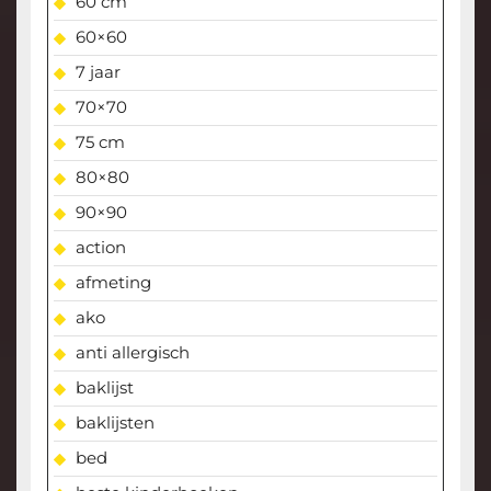
60 cm
60×60
7 jaar
70×70
75 cm
80×80
90×90
action
afmeting
ako
anti allergisch
baklijst
baklijsten
bed