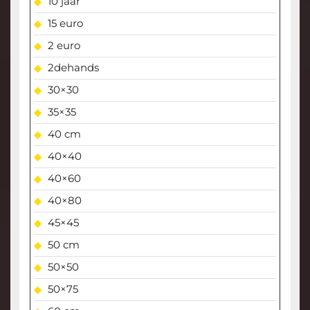
10 jaar
15 euro
2 euro
2dehands
30×30
35×35
40 cm
40×40
40×60
40×80
45×45
50 cm
50×50
50×75