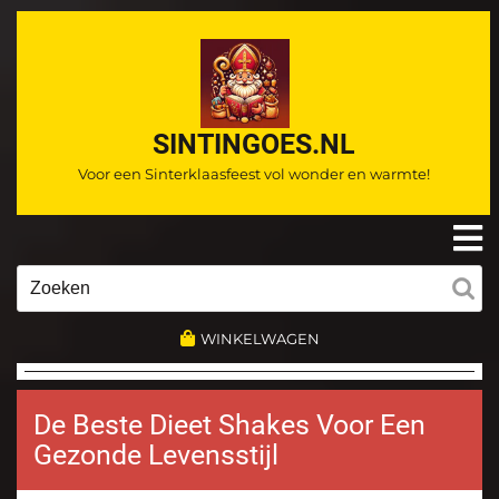
Ga
naar
de
inhoud
SINTINGOES.NL
Voor een Sinterklaasfeest vol wonder en warmte!
O
m
Zoeken
naar:
WINKELWAGEN
De Beste Dieet Shakes Voor Een
Gezonde Levensstijl