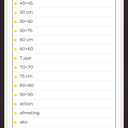
45×45
50 cm
50×50
50×75
60 cm
60×60
7 jaar
70×70
75 cm
80×80
90×90
action
afmeting
ako