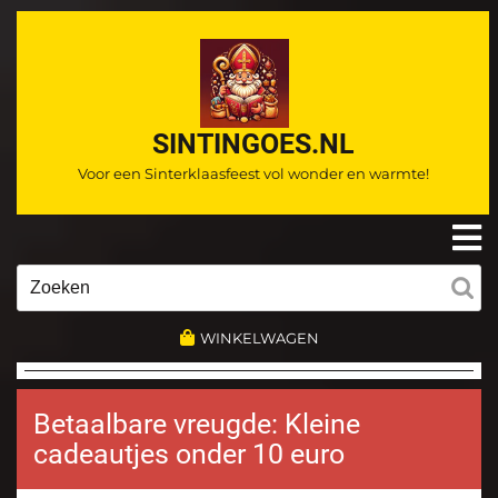
Ga
naar
de
inhoud
SINTINGOES.NL
Voor een Sinterklaasfeest vol wonder en warmte!
O
m
Zoeken
naar:
WINKELWAGEN
Betaalbare vreugde: Kleine
cadeautjes onder 10 euro