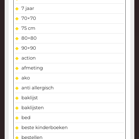
7 jaar
70×70
75 cm
80×80
90×90
action
afmeting
ako
anti allergisch
baklijst
baklijsten
bed
beste kinderboeken
bestellen