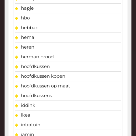
hapje
hbo
hebban
hema
heren
herman brood
hoofdkussen
hoofdkussen kopen
hoofdkussen op maat
hoofdkussens
iddink
ikea
intratuin
jamin