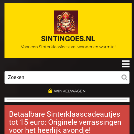
Ga
naar
de
inhoud
SINTINGOES.NL
Voor een Sinterklaasfeest vol wonder en warmte!
O
m
Zoeken
naar:
WINKELWAGEN
Betaalbare Sinterklaascadeautjes
tot 15 euro: Originele verrassingen
voor het heerlijk avondje!