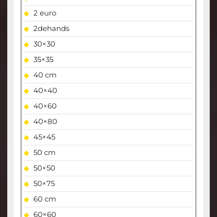
2 euro
2dehands
30×30
35×35
40 cm
40×40
40×60
40×80
45×45
50 cm
50×50
50×75
60 cm
60×60