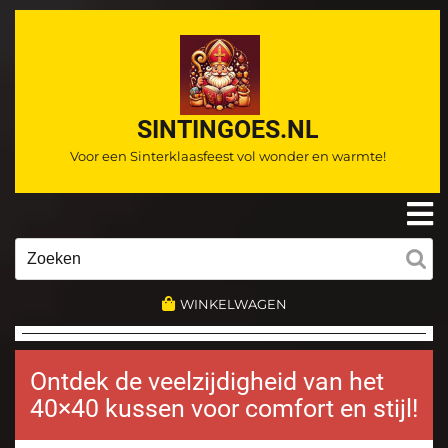
Ga
naar
de
inhoud
SINTINGOES.NL
Voor een Sinterklaasfeest vol wonder en warmte!
O
m
Zoeken
naar:
WINKELWAGEN
Ontdek de veelzijdigheid van het
40×40 kussen voor comfort en stijl!