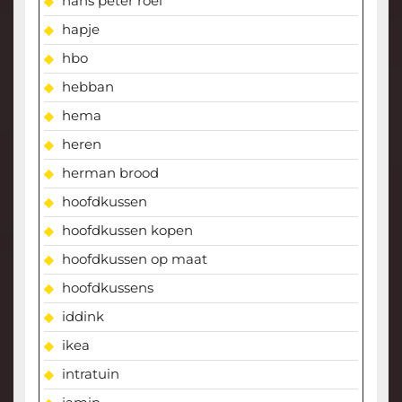
hans peter roel
hapje
hbo
hebban
hema
heren
herman brood
hoofdkussen
hoofdkussen kopen
hoofdkussen op maat
hoofdkussens
iddink
ikea
intratuin