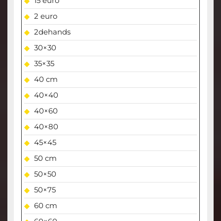
15 euro
2 euro
2dehands
30×30
35×35
40 cm
40×40
40×60
40×80
45×45
50 cm
50×50
50×75
60 cm