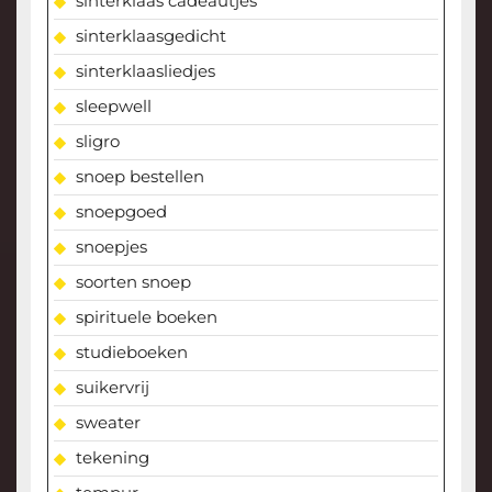
sinterklaas cadeautjes
sinterklaasgedicht
sinterklaasliedjes
sleepwell
sligro
snoep bestellen
snoepgoed
snoepjes
soorten snoep
spirituele boeken
studieboeken
suikervrij
sweater
tekening