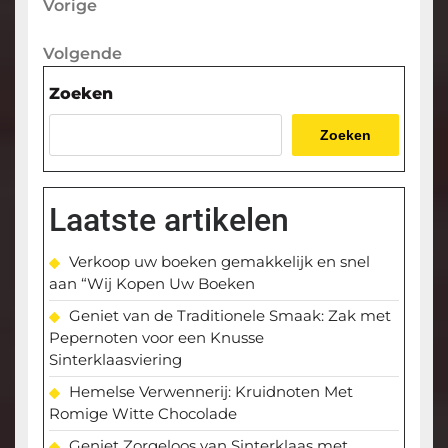
Berichtnavigatie
Vorige
Vorige
bericht
Volgende
Volgende
bericht
Zoeken
Zoeken
Laatste artikelen
Verkoop uw boeken gemakkelijk en snel
aan “Wij Kopen Uw Boeken
Geniet van de Traditionele Smaak: Zak met
Pepernoten voor een Knusse
Sinterklaasviering
Hemelse Verwennerij: Kruidnoten Met
Romige Witte Chocolade
Geniet Zorgeloos van Sinterklaas met