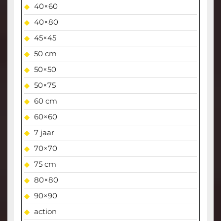
40×60
40×80
45×45
50 cm
50×50
50×75
60 cm
60×60
7 jaar
70×70
75 cm
80×80
90×90
action