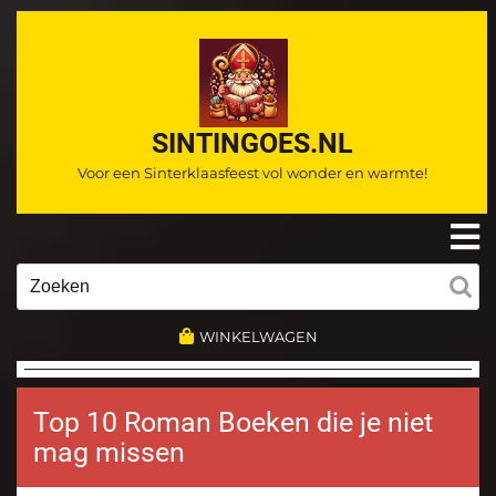
Ga
naar
de
inhoud
SINTINGOES.NL
Voor een Sinterklaasfeest vol wonder en warmte!
O
m
Zoeken
naar:
WINKELWAGEN
Top 10 Roman Boeken die je niet
mag missen