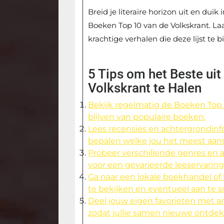
Breid je literaire horizon uit en du
Boeken Top 10 van de Volkskrant. Laa
krachtige verhalen die deze lijst te b
5 Tips om het Beste ui
Volkskrant te Halen
Bekijk regelmatig de Boeken Top 
blijven van populaire boeken.
Lees recensies en achtergrondinf
bepalen welke jou het meest aan
Probeer verschillende genres en 
voor een gevarieerde leeservaring
Ga naar een lokale boekhandel of 
te bekijken en eventueel aan te s
Deel jouw eigen favorieten met an
zodat jullie samen nieuwe ontde