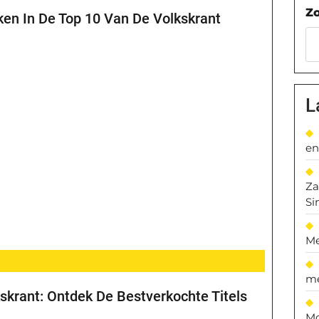
Z
en In De Top 10 Van De Volkskrant
L
en
Za
Si
Me
me
skrant: Ontdek De Bestverkochte Titels
Mo