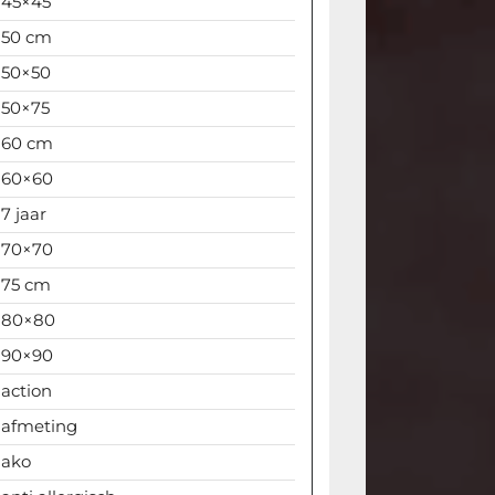
45×45
50 cm
50×50
50×75
60 cm
60×60
7 jaar
70×70
75 cm
80×80
90×90
action
afmeting
ako