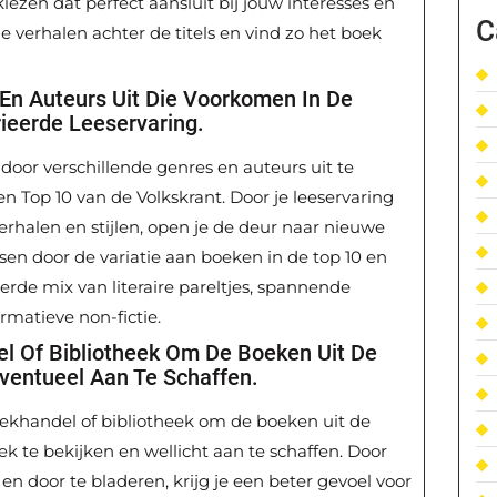
ezen dat perfect aansluit bij jouw interesses en
C
e verhalen achter de titels en vind zo het boek
En Auteurs Uit Die Voorkomen In De
ieerde Leeservaring.
door verschillende genres en auteurs uit te
 Top 10 van de Volkskrant. Door je leeservaring
erhalen en stijlen, open je de deur naar nieuwe
ssen door de variatie aan boeken in de top 10 en
eerde mix van literaire pareltjes, spannende
rmatieve non-fictie.
l Of Bibliotheek Om De Boeken Uit De
Eventueel Aan Te Schaffen.
ekhandel of bibliotheek om de boeken uit de
ek te bekijken en wellicht aan te schaffen. Door
n door te bladeren, krijg je een beter gevoel voor