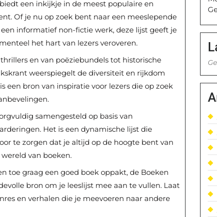
biedt een inkijkje in de meest populaire en
Ge
t. Of je nu op zoek bent naar een meeslepende
een informatief non-fictie werk, deze lijst geeft je
enteel het hart van lezers veroveren.
L
 thrillers en van poëziebundels tot historische
Ge
kskrant weerspiegelt de diversiteit en rijkdom
 een bron van inspiratie voor lezers die op zoek
A
anbevelingen.
orgvuldig samengesteld op basis van
arderingen. Het is een dynamische lijst die
or te zorgen dat je altijd op de hoogte bent van
de wereld van boeken.
af en toe graag een goed boek oppakt, de Boeken
evolle bron om je leeslijst mee aan te vullen. Laat
enres en verhalen die je meevoeren naar andere