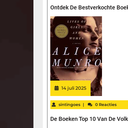
Ontdek De Bestverkochte Boek
14 juli 2025
sintingoes
|
0 Reacties
De Boeken Top 10 Van De Volk