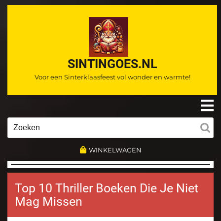
Ga
naar
de
inhoud
SINTINGOES.NL
Voor een Sinterklaasfeest vol wonder en warmte!
O
m
Zoeken
naar:
WINKELWAGEN
Top 10 Thriller Boeken Die Je Niet
Mag Missen