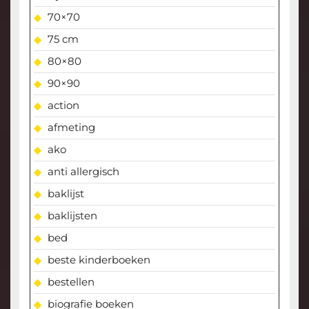
70×70
75 cm
80×80
90×90
action
afmeting
ako
anti allergisch
baklijst
baklijsten
bed
beste kinderboeken
bestellen
biografie boeken