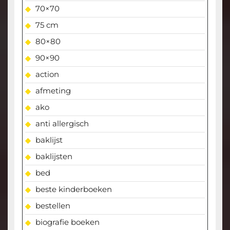
70×70
75 cm
80×80
90×90
action
afmeting
ako
anti allergisch
baklijst
baklijsten
bed
beste kinderboeken
bestellen
biografie boeken