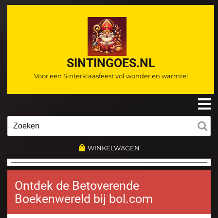
Ga
naar
de
inhoud
SINTINGOES.NL
Voor een Sinterklaasfeest vol wonder en warmte!
O
m
Zoeken
naar:
WINKELWAGEN
Ontdek de Betoverende
Boekenwereld bij bol.com