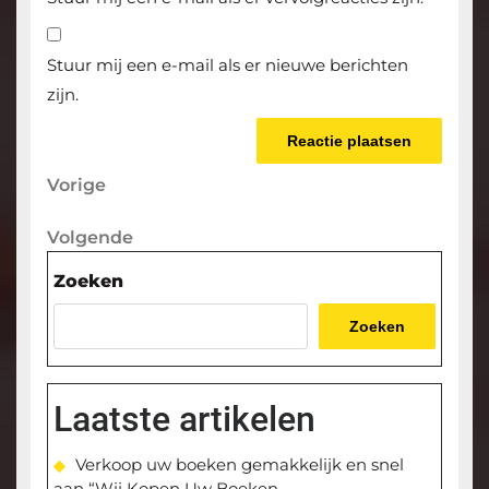
Stuur mij een e-mail als er nieuwe berichten
zijn.
Berichtnavigatie
Vorige
Vorige
bericht
Volgende
Volgende
bericht
Zoeken
Zoeken
Laatste artikelen
Verkoop uw boeken gemakkelijk en snel
aan “Wij Kopen Uw Boeken